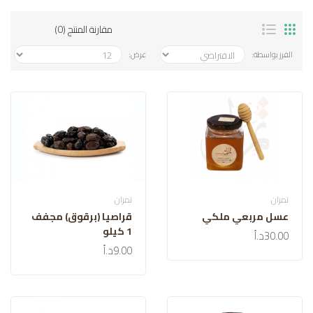
مقارنة المنتج (0)
الفرز بواسطة:
عرض:
تمران
تمران
عسل مربعي ملكي
قراصيا (برقوق) مجفف
1 كيلو
30.00د.أ
9.00د.أ