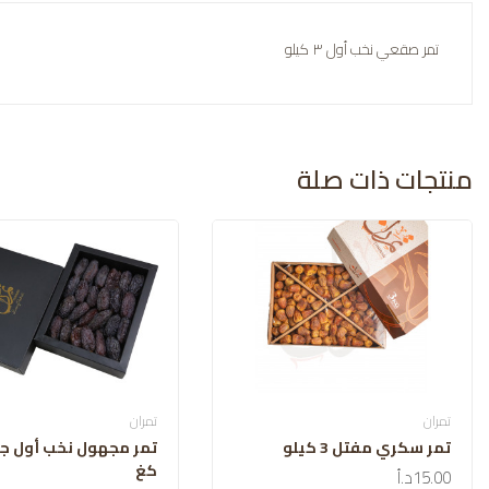
تمر صقعي نخب أول ٣ كيلو
منتجات ذات صلة
تمران
تمران
تمر سكري مفتل 3 كيلو
كغ
15.00د.أ
اضافة للسلة