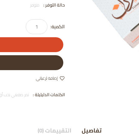
حالة التوفر :
متوفر
الكمية:
إضافة لرغباتي
الكلمات الدليليلة :
تمر صقعي نخب أول ٣ كي
تفاصيل
التقييمات (0)