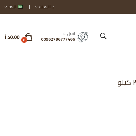
د.أ
العملة
اللغة
اتصل بنا:
0.00د.أ
00962796777466
0