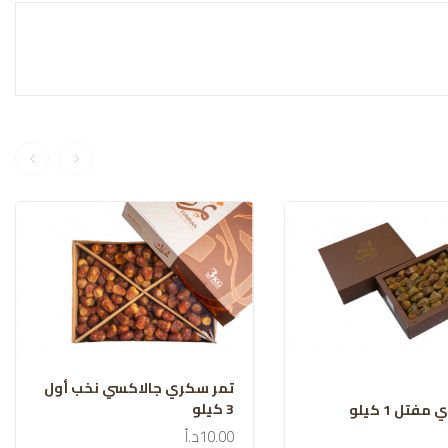
تمر سكري جالاكسي نخب أول
3 كيلو
فتل 1 كيلو
10.00د.أ
اضافة للسلة
سلة