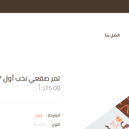
اتصل بنا
تمر صقعي نخب أول ٣ كيلو
15.00د.أ
الشركة :
تمران
النوع :
Product